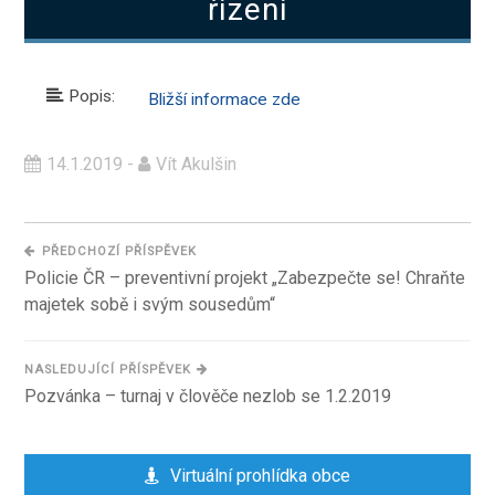
řízení
Popis:
Bližší informace zde
14.1.2019 -
Vít Akulšin
PŘEDCHOZÍ PŘÍSPĚVEK
Policie ČR – preventivní projekt „Zabezpečte se! Chraňte
majetek sobě i svým sousedům“
NASLEDUJÍCÍ PŘÍSPĚVEK
Pozvánka – turnaj v člověče nezlob se 1.2.2019
Virtuální prohlídka obce